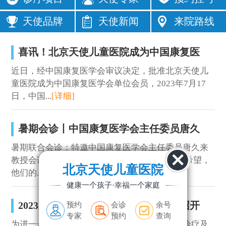
口齿不清
经常尿床
注意力短暂
不爱说话
天使品牌
天使新闻
来院路线
说话晚
成绩差
常流口水
喜讯！北京天使儿童医院成为中国康复医
足外翻
近日，经中国康复医学会审议决定，批准北京天使儿
手足徐动
童医院成为中国康复医学会单位会员，2023年7月17
日，中国...
[详细]
暑期会诊丨中国康复医学会主任委员唐久
暑期联合会诊：特邀中国康复医学会主任委员唐久来
教授会诊 青少年是祖国的未来，是中华民族的希望，
北京天使儿童医院
他们的...
[详细]
健康一个孩子·幸福一个家庭
预约
会诊
余号
2023儿童疑难病康复医学研讨会在京召开
专家
预约
查询
为进一步推动北京天使儿童医院在儿童疑难病诊疗及