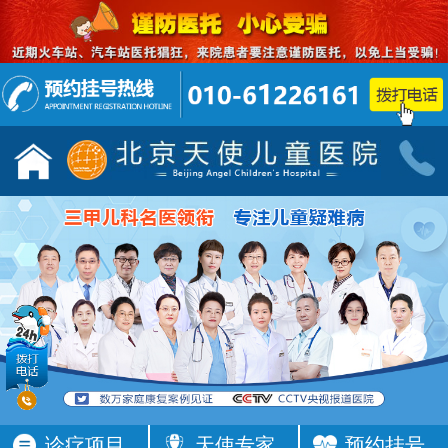
儿童发育行为科门诊
小儿神经
按病种
按病种
多动症
抽动症
发育迟缓
智力低下
语言障碍
遗尿症
铅中毒
学习困难
注意力不集
智力发育
中
缓
四肢抽搐
按症状
活动过多
频繁眨眼
发育落后
按症状
诊疗项目
天使专家
预约挂号